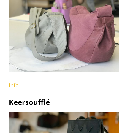
info
Keersoufflé